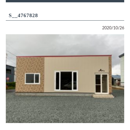
S__4767828
2020/10/26